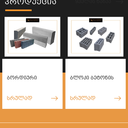
პროდუქცია
ყველას ნახვა
ბორდიური
ბლოკი ბეტონის
სრულად
სრულად